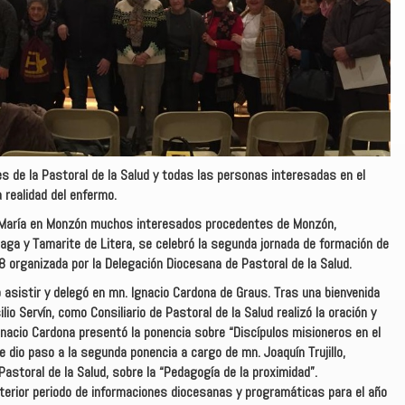
s de la Pastoral de la Salud y todas las personas interesadas en el
realidad del enfermo.
María en Monzón muchos interesados procedentes de Monzón,
raga y Tamarite de Litera, se celebró la segunda jornada de formación de
8 organizada por la Delegación Diocesana de Pastoral de la Salud.
 asistir y delegó en mn. Ignacio Cardona de Graus. Tras una bienvenida
o Servín, como Consiliario de Pastoral de la Salud realizó la oración y
 Ignacio Cardona presentó la ponencia sobre “Discípulos misioneros en el
 dio paso a la segunda ponencia a cargo de mn. Joaquín Trujillo,
astoral de la Salud, sobre la “Pedagogía de la proximidad”.
erior periodo de informaciones diocesanas y programáticas para el año