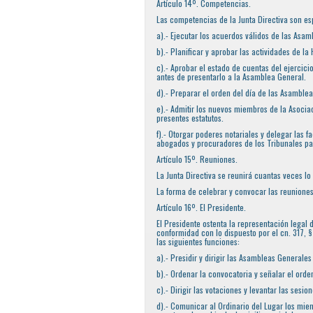
Artículo 14º. Competencias.
Las competencias de la Junta Directiva son es
a).- Ejecutar los acuerdos válidos de las As
b).- Planificar y aprobar las actividades de la 
c).- Aprobar el estado de cuentas del ejercic
antes de presentarlo a la Asamblea General.
d).- Preparar el orden del día de las Asamble
e).- Admitir los nuevos miembros de la Asociac
presentes estatutos.
f).- Otorgar poderes notariales y delegar las 
abogados y procuradores de los Tribunales par
Artículo 15º. Reuniones.
La Junta Directiva se reunirá cuantas veces l
La forma de celebrar y convocar las reuniones
Artículo 16º. El Presidente.
El Presidente ostenta la representación legal d
conformidad con lo dispuesto por el cn. 317, 
las siguientes funciones:
a).- Presidir y dirigir las Asambleas Generales
b).- Ordenar la convocatoria y señalar el orde
c).- Dirigir las votaciones y levantar las sesion
d).- Comunicar al Ordinario del Lugar los mie