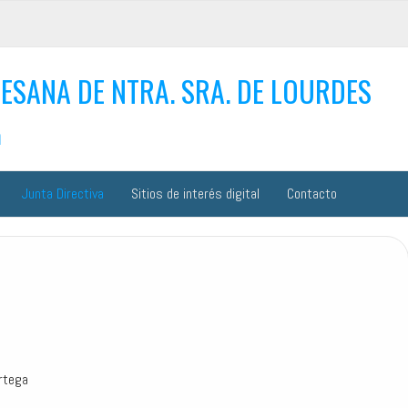
ESANA DE NTRA. SRA. DE LOURDES
n
Junta Directiva
Sitios de interés digital
Contacto
rtega