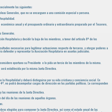
pecialmente las siguientes:
ambleas Generales, que no se encarguen a una comisión especial o persona.
Hospitalidad.
io económico anual y el presupuesto ordinario y extraordinario preparado por el Tesorero,
as Generales.
ión Hospitalaria y decidir la baja de los miembros, a tenor del artículo 8º de los
facultades necesarias para legitimar actuaciones respecto de terceros, y otorgar poderes a
a defender y representar la Asociación Hospitalaria en asuntos judiciales.
o considere oportuno su Presidente o lo pida un tercio de los miembros de la misma.
 será establecida por la misma Junta Directiva.
e la Hospitalidad y deberá distinguirse por su vida cristiana y conciencia social. En
§ 4º, no podrá desempeñar cargos de dirección en los partidos políticos. Le corresponden
 y las reuniones de la Junta Directiva.
n del día de las reuniones de aquellos órganos.
es.
mbros elegidos para componer la Junta Directiva, así como el estado anual de las