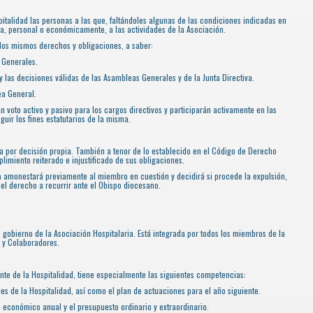
talidad las personas a las que, faltándoles algunas de las condiciones indicadas en
a, personal o económicamente, a las actividades de la Asociación.
los mismos derechos y obligaciones, a saber:
s Generales.
 y las decisiones válidas de las Asambleas Generales y de la Junta Directiva.
ea General.
án voto activo y pasivo para los cargos directivos y participarán activamente en las
uir los fines estatutarios de la misma.
a por decisión propia. También a tenor de lo establecido en el Código de Derecho
plimiento reiterado e injustificado de sus obligaciones.
iva amonestará previamente al miembro en cuestión y decidirá si procede la expulsión,
el derecho a recurrir ante el Obispo diocesano.
obierno de la Asociación Hospitalaria. Está integrada por todos los miembros de la
s y Colaboradores.
nte de la Hospitalidad, tiene especialmente las siguientes competencias:
es de la Hospitalidad, así como el plan de actuaciones para el año siguiente.
o económico anual y el presupuesto ordinario y extraordinario.