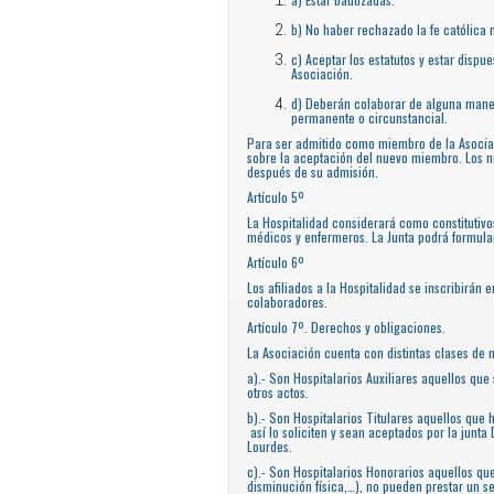
b) No haber rechazado la fe católica 
c) Aceptar los estatutos y estar dispue
Asociación.
d) Deberán colaborar de alguna mane
permanente o circunstancial.
Para ser admitido como miembro de la Asociaci
sobre la aceptación del nuevo miembro. Los 
después de su admisión.
Artículo 5º
La Hospitalidad considerará como constitutivos
médicos y enfermeros. La Junta podrá formula
Artículo 6º
Los afiliados a la Hospitalidad se inscribirá
colaboradores.
Artículo 7º. Derechos y obligaciones.
La Asociación cuenta con distintas clases de 
a).- Son Hospitalarios Auxiliares aquellos qu
otros actos.
b).- Son Hospitalarios Titulares aquellos que
así lo soliciten y sean aceptados por la junta
Lourdes.
c).- Son Hospitalarios Honorarios aquellos qu
disminución física,…), no pueden prestar un s